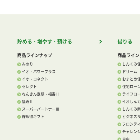
貯める・増やす・預ける
借りる
商品ラインナップ
商品ライン
みのり
しんくみ
イオ・パワープラス
ドリーム
イオ・コネクト
おまとめ
セレクト
住宅ロー
ねんきん定期・福寿Ⅱ
ライフロ
福寿Ⅱ
イオしん
スーパーパートナーⅢ
しんくみ
貯め得ギフト
ビジネス
フロンテ
チャレン
自由