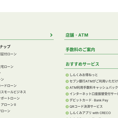
店舗・ATM
ナップ
手数料のご案内
保証付ローン
おすすめサービス
住宅ローン
ン
しんくみお得ねっと
ーン
セブン銀行ATMがご利用いただ
カードローン
ATM利用手数料キャッシュバック
新スモールビジネス
インターネット口座振替受付サー
サポートローン
デビットカード · Bank Pay
ィアローンⅡ
QRコード決済サービス
ジローン
しんくみアプリ with CRECO