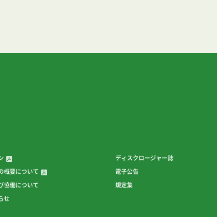
ン
ディスクロージャー誌
の概要について
電子公告
び協働について
規定集
らせ