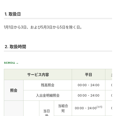
1. 取扱日
1月1日から3日、および5月3日から5日を除く日。
2. 取扱時間
サービス内容
平日
土
残高照会
00:00 - 24:00
00
照会
入出金明細照会
00:00 - 24:00
00
当組合
(※1)
00:00 - 24:00
00
宛
当日
扱