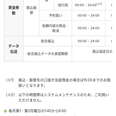
(※1)
他行宛
00:00 - 24:00
00
資金移
振込振
替
動
予約扱い
00:00 - 24:00
00
依頼内容の照会・
00:00 - 24:00
00
取消
総合振込
00:00 - 24:00
00
データ
伝送
振込指定日の2
総合振込データの承認期限
（※1）
振込・振替先の口座が当座預金の場合は15:00までのお取
扱いとなります。
（※2）
以下の時間帯はシステムメンテナンスのため、ご利用い
ただけません。
毎月第1・第3月曜日の1:40から6:00