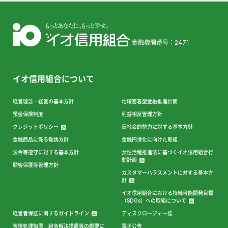
金融機関番号：2471
イオ信用組合について
経営理念・経営の基本方針
地域密着型金融推進計画
預金保険制度
利益相反管理方針
クレジットポリシー
反社会的勢力に対する基本方針
金融商品に係る勧誘方針
金融円滑化に向けた取組
法令等遵守に対する基本方針
女性活躍推進法に基づくイオ信用組合行
動計画
顧客保護等管理方針
カスタマーハラスメントに対する基本方
針
イオ信用組合における持続可能開発目標
（SDGs）への取組について
経営者保証に関するガイドライン
ディスクロージャー誌
苦情処理措置・紛争解決措置等の概要に
電子公告