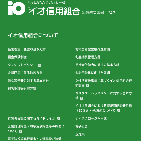
金融機関番号：2471
イオ信用組合について
経営理念・経営の基本方針
地域密着型金融推進計画
預金保険制度
利益相反管理方針
クレジットポリシー
反社会的勢力に対する基本方針
金融商品に係る勧誘方針
金融円滑化に向けた取組
法令等遵守に対する基本方針
女性活躍推進法に基づくイオ信用組合行
動計画
顧客保護等管理方針
カスタマーハラスメントに対する基本方
針
イオ信用組合における持続可能開発目標
（SDGs）への取組について
経営者保証に関するガイドライン
ディスクロージャー誌
苦情処理措置・紛争解決措置等の概要に
電子公告
ついて
規定集
電子決済等代行業者との連携及び協働に