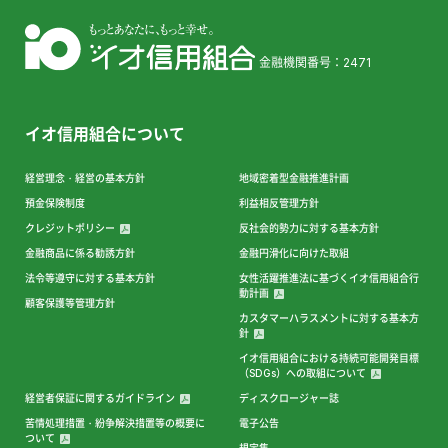
金融機関番号：2471
イオ信用組合について
経営理念・経営の基本方針
地域密着型金融推進計画
預金保険制度
利益相反管理方針
クレジットポリシー
反社会的勢力に対する基本方針
金融商品に係る勧誘方針
金融円滑化に向けた取組
法令等遵守に対する基本方針
女性活躍推進法に基づくイオ信用組合行
動計画
顧客保護等管理方針
カスタマーハラスメントに対する基本方
針
イオ信用組合における持続可能開発目標
（SDGs）への取組について
経営者保証に関するガイドライン
ディスクロージャー誌
苦情処理措置・紛争解決措置等の概要に
電子公告
ついて